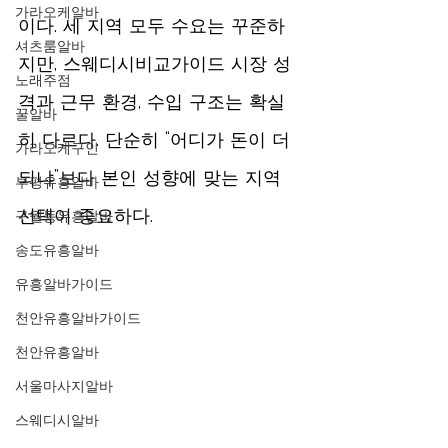
가라오케알바
이다. 세 지역 모두 수요는 꾸준하
셔츠룸알바
지만, 스웨디시비교가이드 시장 성
노래주점
격과 근무 환경, 수입 구조는 확실
꿀알바
히 다르다. 단순히 “어디가 돈이 더 
가라오케구인
되냐”보다 본인 성향에 맞는 지역 
부평유흥알바
구월동유흥알바
선택이 중요하다.
송도유흥알바
유흥알바가이드
천안유흥알바가이드
천안유흥알바
서울마사지알바
스웨디시알바