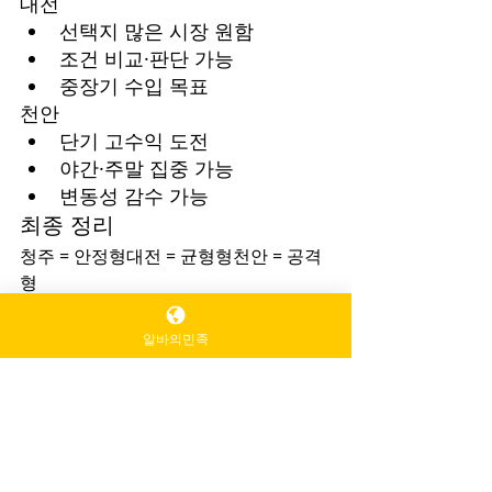
대전
선택지 많은 시장 원함
조건 비교·판단 가능
중장기 수입 목표
천안
단기 고수익 도전
야간·주말 집중 가능
변동성 감수 가능
최종 정리
청주 = 안정형대전 = 균형형천안 = 공격
형
지역 선택이 곧 근무 만족도를 좌우한
다.“어디가 더 잘 번다”보다 
본인 성향에 
알바의민족
맞는 지역
을 고르는 것이 가장 중요하다.
스웨디시알바
마사지알바
마사지구인
고수입알바
1인샵마사지
스웨디시구인
테라피마사지
태국마사지구인
타이마사지구인
타이마사지알바