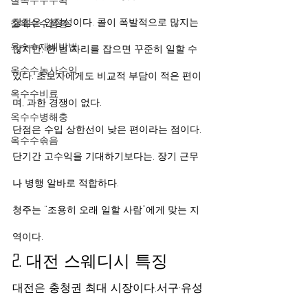
찰옥수수품종
장점은 안정성이다. 콜이 폭발적으로 많지는 
옥수수재배방법
않지만, 한 번 자리를 잡으면 꾸준히 일할 수 
옥수수농사수익
있다. 초보자에게도 비교적 부담이 적은 편이
옥수수비료
며, 과한 경쟁이 없다.
옥수수병해충
단점은 수입 상한선이 낮은 편이라는 점이다. 
옥수수솎음
단기간 고수익을 기대하기보다는, 장기 근무
나 병행 알바로 적합하다.
청주는 “조용히 오래 일할 사람”에게 맞는 지
역이다.
2. 대전 스웨디시 특징
대전은 충청권 최대 시장이다.서구·유성