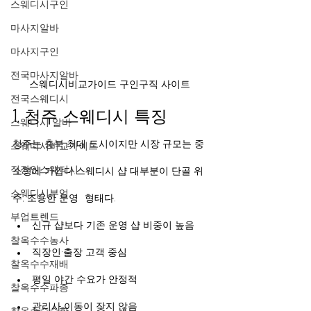
스웨디시구인
마사지알바
마사지구인
전국마사지알바
스웨디시비교가이드 구인구직 사이트 
전국스웨디시
1. 청주 스웨디시 특징
스웨디시 알바
스웨디시비교가이드
청주는 충북 최대 도시이지만 시장 규모는 중
직장인스웨디시
소형에 가깝다.스웨디시 샵 대부분이 단골 위
스웨디시부업
주, 조용한 운영 형태다.
부업트렌드
신규 샵보다 기존 운영 샵 비중이 높음
찰옥수수농사
직장인·출장 고객 중심
찰옥수수재배
평일 야간 수요가 안정적
찰옥수수파종
관리사 이동이 잦지 않음
찰옥수수수확