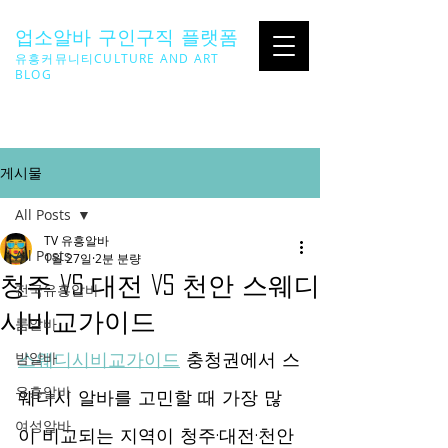
업소알바 구인구직 플랫폼
유흥커뮤니티CULTURE AND ART
BLOG
SEARCH ...
게시물
All Posts
TV 유흥알바
All Posts
1월 27일
2분 분량
청주 vs 대전 vs 천안 스웨디
전국유흥알바
시비교가이드
룸알바
밤알바
스웨디시비교가이드
 충청권에서 스
유흥알바
웨디시 알바를 고민할 때 가장 많
여성알바
이 비교되는 지역이 청주·대전·천안