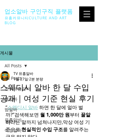
업소알바 구인구직 플랫폼
유흥커뮤니티CULTURE AND ART
BLOG
SEARCH ...
게시물
All Posts
TV 유흥알바
All Posts
1월 27일
2분 분량
스웨디시 알바 한 달 수입
전국유흥알바
공개｜여성 기준 현실 후기
룸알바
“
스웨디시 알바
 하면 한 달에 얼마 벌
밤알바
까?”검색해보면 
월 1,000만 원
부터 
꿀알
유흥알바
바
라는 말까지 넘쳐나지만,막상 여성 기
준으로 
현실적인 수입 구조
를 알려주는 
여성알바
글은 많지 않다.