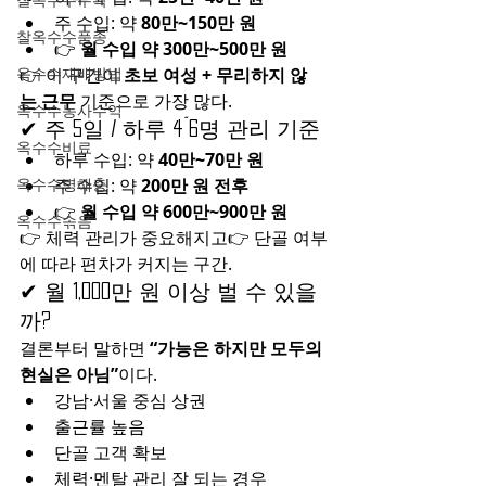
주 수입: 약 
80만~150만 원
찰옥수수품종
👉 
월 수입 약 300만~500만 원
옥수수재배방법
👉 이 구간이 
초보 여성 + 무리하지 않
는 근무
 기준으로 가장 많다.
옥수수농사수익
✔ 주 5일 / 하루 4~6명 관리 기준
옥수수비료
하루 수입: 약 
40만~70만 원
옥수수병해충
주 수입: 약 
200만 원 전후
👉 
월 수입 약 600만~900만 원
옥수수솎음
👉 체력 관리가 중요해지고👉 단골 여부
에 따라 편차가 커지는 구간.
✔ 월 1,000만 원 이상 벌 수 있을
까?
결론부터 말하면 
“가능은 하지만 모두의 
현실은 아님”
이다.
강남·서울 중심 상권
출근률 높음
단골 고객 확보
체력·멘탈 관리 잘 되는 경우