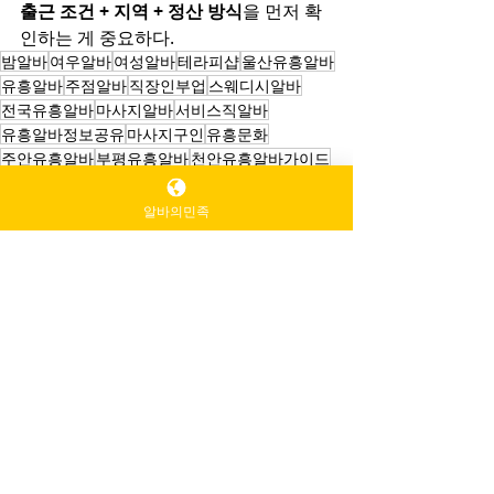
출근 조건 + 지역 + 정산 방식
을 먼저 확
인하는 게 중요하다.
밤알바
여우알바
여성알바
테라피샵
울산유흥알바
유흥알바
주점알바
직장인부업
스웨디시알바
전국유흥알바
마사지알바
서비스직알바
유흥알바정보공유
마사지구인
유흥문화
주안유흥알바
부평유흥알바
천안유흥알바가이드
송도유흥알바
스웨디시구인
인천유흥알바
룸알바
이자카야알바
알바의민족
천안유흥알바
알바의민족
스웨디시 알바
직장인스웨디시
전국스웨디시
전국마사지
서울스웨디시
스웨디시 알바
서울마사지알바
스웨디시알바