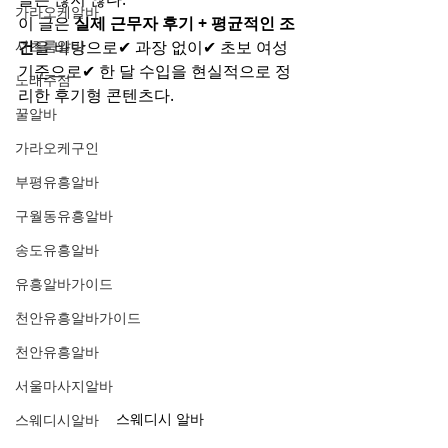
가라오케알바
이 글은 
실제 근무자 후기 + 평균적인 조
셔츠룸알바
건
을 바탕으로✔ 과장 없이✔ 초보 여성 
기준으로✔ 한 달 수입을 현실적으로 정
노래주점
리한 후기형 콘텐츠다.
꿀알바
가라오케구인
부평유흥알바
구월동유흥알바
송도유흥알바
유흥알바가이드
천안유흥알바가이드
천안유흥알바
서울마사지알바
스웨디시 알바
스웨디시알바