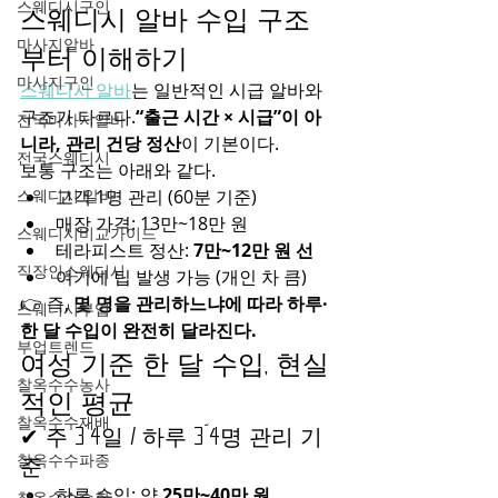
스웨디시구인
스웨디시 알바 수입 구조
마사지알바
부터 이해하기
마사지구인
스웨디시 알바
는 일반적인 시급 알바와 
구조가 다르다.
“출근 시간 × 시급”이 아
전국마사지알바
니라, 관리 건당 정산
이 기본이다.
전국스웨디시
보통 구조는 아래와 같다.
스웨디시 알바
고객 1명 관리 (60분 기준)
매장 가격: 13만~18만 원
스웨디시비교가이드
테라피스트 정산: 
7만~12만 원 선
직장인스웨디시
여기에 팁 발생 가능 (개인 차 큼)
👉 즉, 
몇 명을 관리하느냐에 따라 하루·
스웨디시부업
한 달 수입이 완전히 달라진다.
부업트렌드
여성 기준 한 달 수입, 현실
찰옥수수농사
적인 평균
찰옥수수재배
✔ 주 3~4일 / 하루 3~4명 관리 기
찰옥수수파종
준
하루 수입: 약 
25만~40만 원
찰옥수수수확