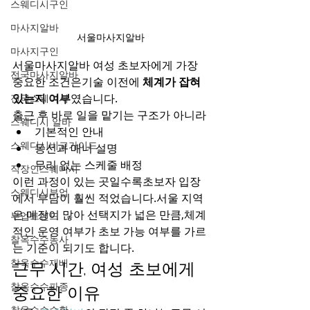
스웨디시구인
마사지알바
서울마사지알바
마사지구인
서울마사지알바 여성 초보자에게 가장 
전국마사지알바
중요한 조건은기술 이전에 
체계가 잡혀 
있는지 여부
였습니다.
전국스웨디시
출근 후 바로 일을 맡기는 구조가 아니라
스웨디시 알바
기본적인 안내
스웨디시비교가이드
동선과 매너 설명
무리 없는 스케줄 배정
직장인스웨디시
이런 과정이 있는 곳일수록초보자 입장
스웨디시부업
에서 부담이 훨씬 적었습니다.서울 지역
은 매장이 많아 선택지가 넓은 만큼,체계
부업트렌드
적인 운영 여부가 초보 가능 여부를 가르
찰옥수수농사
는 기준이 되기도 합니다.
찰옥수수재배
근무 시간, 여성 초보에게 
찰옥수수파종
중요한 이유
찰옥수수수확