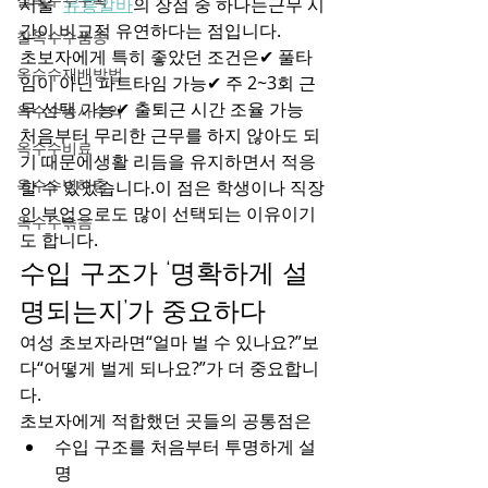
서울  
유흥알바
의 장점 중 하나는근무 시
간이 비교적 유연하다는 점입니다.
찰옥수수품종
초보자에게 특히 좋았던 조건은✔ 풀타
옥수수재배방법
임이 아닌 파트타임 가능✔ 주 2~3회 근
무 선택 가능✔ 출퇴근 시간 조율 가능
옥수수농사수익
처음부터 무리한 근무를 하지 않아도 되
옥수수비료
기 때문에생활 리듬을 유지하면서 적응
옥수수병해충
할 수 있었습니다.이 점은 학생이나 직장
인 부업으로도 많이 선택되는 이유이기
옥수수솎음
도 합니다.
수입 구조가 ‘명확하게 설
명되는지’가 중요하다
여성 초보자라면“얼마 벌 수 있나요?”보
다“어떻게 벌게 되나요?”가 더 중요합니
다.
초보자에게 적합했던 곳들의 공통점은
수입 구조를 처음부터 투명하게 설
명