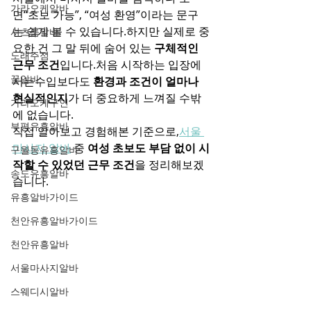
가라오케알바
면“초보 가능”, “여성 환영”이라는 문구
는 쉽게 볼 수 있습니다.하지만 실제로 중
셔츠룸알바
요한 건 그 말 뒤에 숨어 있는 
구체적인 
노래주점
근무 조건
입니다.처음 시작하는 입장에
꿀알바
서는수입보다도 
환경과 조건이 얼마나 
현실적인지
가 더 중요하게 느껴질 수밖
가라오케구인
에 없습니다.
부평유흥알바
직접 알아보고 경험해본 기준으로,
서울 
마사지 알바
 중 
여성 초보도 부담 없이 시
구월동유흥알바
작할 수 있었던 근무 조건
을 정리해보겠
송도유흥알바
습니다.
유흥알바가이드
천안유흥알바가이드
천안유흥알바
서울마사지알바
스웨디시알바