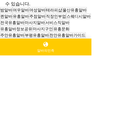
수 있습니다.
밤알바
여우알바
여성알바
테라피샵
울산유흥알바
퀸알바
유흥알바
주점알바
직장인부업
스웨디시알바
전국유흥알바
마사지알바
서비스직알바
유흥알바정보공유
마사지구인
유흥문화
주안유흥알바
부평유흥알바
천안유흥알바가이드
송도유흥알바
스웨디시구인
인천유흥알바
이자카야알바
알바의민족
천안유흥알바
알바의민족
직장인스웨디시
전국스웨디시
전국마사지
서울스웨디시
대학생스웨디시
서울마사지알바
스웨디시알바
스웨디시구인
최근 게시물
전체 보기