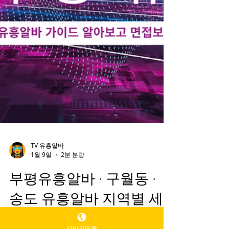
TV 유흥알바
1월 9일
2분 분량
부평유흥알바 · 구월동 ·
알바의민족