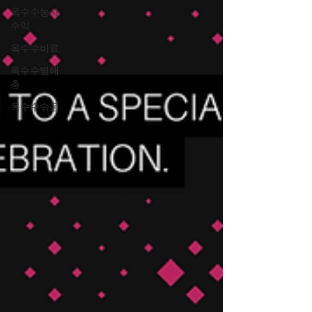
옥수수농사
수익
옥수수비료
옥수수병해
충
옥수수솎음