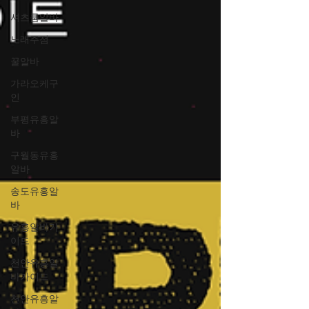
셔츠룸알바
노래주점
꿀알바
가라오케구
인
부평유흥알
바
구월동유흥
알바
송도유흥알
바
유흥알바가
이드
천안유흥알
바가이드
천안유흥알