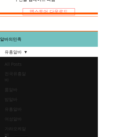
앱스토어 다운로드
알바의민족
유흥알바
All Posts
전국유흥알
바
룸알바
밤알바
유흥알바
여성알바
가라오케알
바