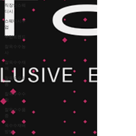
직장인스웨
디시
스웨디시부
업
부업트렌드
찰옥수수농
사
찰옥수수재
배
찰옥수수파
종
찰옥수수수
확
찰옥수수품
종
옥수수재배
방법