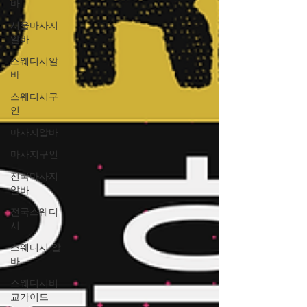
바
서울마사지
알바
스웨디시알
바
스웨디시구
인
마사지알바
마사지구인
전국마사지
알바
전국스웨디
시
스웨디시 알
바
스웨디시비
교가이드