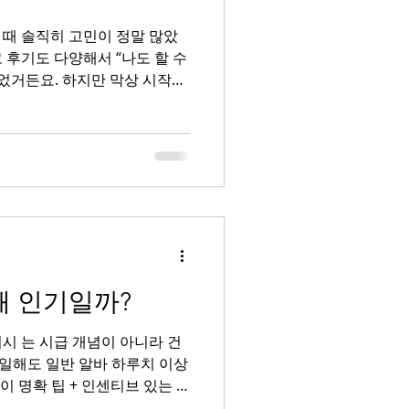
 때 솔직히 고민이 정말 많았
수농사
찰옥수수재배
 후기도 다양해서 “나도 할 수
었거든요. 하지만 막상 시작해
금은 왜 많은 사람들이 선택하
 오늘은 제가 망설이다 시작하
솔직하게 정리해 보겠습니다. 스
했던 부분은 크게 세 가지였습
이었습니다.
때문에 기술을 배우기 어렵거나
걱정했습니다. 두 번째는 근무
지, 분위기는 어떤지 알 수 없
왜 인기일까?
이 많았습니다. 세 번째는 수
다. 인터넷에서는 고수입이라
시 는 시급 개념이 아니라 건
을까 봐 쉽게 결정하지 못했습
 일해도 일반 알바 하루치 이상
이 명확 팁 + 인센티브 있는 곳
 확 올라감 👉 투잡·단기 알바