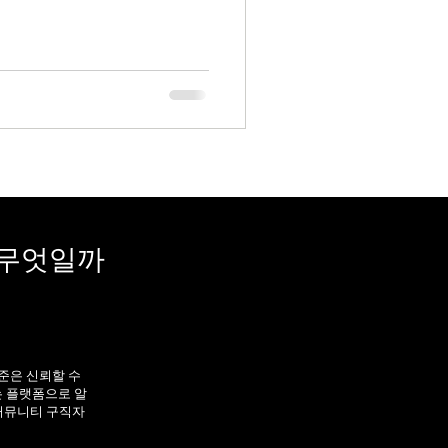
바 스웨디시알바 초보자 진입
데, 실제로는 경험 없어도 교
부분이에요. 테크닉 위주라 부
낮은 편 외모·나이 조건이 상대
” 선택으로 많이 들어오는 이유
다 이게 인기의 핵심 포인트예
, 1:1 관리 관리 끝나면 바로 다
·눈치 보는 일 적어서 체력 소모
도 가능 당일 스케줄 조정 OK인
 무엇일까
준은 신뢰할 수
는 플랫폼으로 알
커뮤니티 구직자