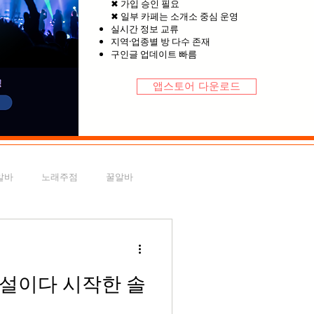
✖ 가입 승인 필요
✖ 일부 카페는 소개소 중심 운영
실시간 정보 교류
지역·업종별 방 다수 존재
구인글 업데이트 빠름
앱스토어 다운로드
알바
노래주점
꿀알바
알바가이드
천안유흥알바
설이다 시작한 솔
전국스웨디시