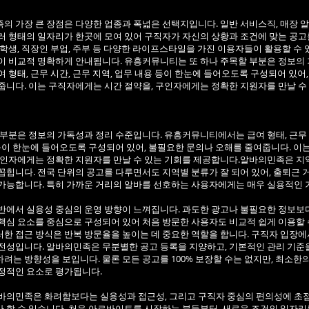
의 가장 큰 장점은 다양한 업종과 폭넓은 선택지입니다. 일반 서비스직, 매장 알바
러 형태의 일자리가 한곳에 모여 있어 구직자가 자신의 상황과 조건에 맞는 공고
 학생, 직장인 부업, 주부 등 다양한 라이프스타일을 가진 이용자들이 활용할 수 
이 비교적 명확하게 안내됩니다. 유흥커뮤니티는 또 하나 주목할 부분은 정보의
여 형태, 근무 시간, 근무 지역, 업무 내용 등이 한눈에 들어오도록 구성되어 있어
줍니다. 이는 구직자에게는 시간 절약을, 구인자에게는 정확한 지원자를 만날 수
 부분은 정보의 가독성과 정리 수준입니다. 유흥커뮤니티에서는 급여 형태, 근무 
 등이 한눈에 들어오도록 구성되어 있어, 불필요한 문의나 오해를 줄여줍니다. 
구인자에게는 정확한 지원자를 만날 수 있는 기회를 제공합니다.알바의민족은 지역
꼽힙니다. 전국 단위의 공고를 다루면서도 지역별 분류가 잘 되어 있어, 출퇴근
가능합니다. 특히 가까운 거리의 알바를 선호하는 사용자에게는 매우 실용적인 
반에서 실용성 중심의 운영 방향이 느껴집니다. 과도한 광고나 불필요한 정보보다
핵심 요소를 중심으로 구성되어 있어 처음 방문한 사용자도 비교적 쉽게 이용할 
한 접근 방식은 반복 방문율을 높이는 데 중요한 역할을 합니다. 구직자 입장에
전성입니다. 알바의민족은 무분별한 공고 등록을 지양하고, 기본적인 관리 기준
려는 방향성을 보입니다. 물론 모든 공고를 100% 보장할 수는 없지만, 최소한
정적인 요소로 평가됩니다.
바의민족은 화려함보다는 실용성과 접근성, 그리고 구직자 중심의 편의성에 초점
 할 수 있습니다. 처음 아르바이트를 시작하는 분들부터, 새로운 조건의 일자리