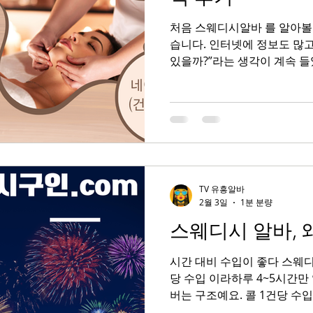
처음 스웨디시알바 를 알아볼
드
직장인스웨디시
스웨디시부업
부업트렌드
찰옥수
습니다. 인터넷에 정보도 많고
있을까?”라는 생각이 계속 들
보니 생각보다 괜찮았고, 지
는지 조금은 알 것 같습니다.
게 된 이유와 실제 경험 을 
웨디시알바 처음에는 걱정이 많았던 이유 처음 스웨디시알
바를 검색했을 때 가장 걱정
니다. 첫 번째는 일이 어렵지 않을까 하는 부분
마사지 경험이 전혀 없었기 
TV 유흥알바
손님 응대가 힘들지 않을까 
2월 3일
1분 분량
환경 이었습니다. 어떤 업소인
스웨디시 알바, 
기 때문에 안전한 곳인지 고민
입이 실제로 괜찮은지 였습니
시간 대비 수입이 좋다 스웨디
고 하지만 현실과 차이가 있
당 수입 이라하루 4~5시간만
버는 구조예요. 콜 1건당 수입
도 많음 주말·피크타임엔 수입