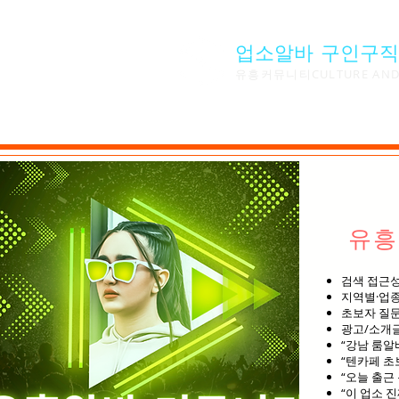
업소알바 구인구직
유흥커뮤니티CULTURE AND 
유흥
검색 접근성
지역별·업종
초보자 질문
광고/소개글
“강남 룸알
“텐카페 초
“오늘 출근
“이 업소 