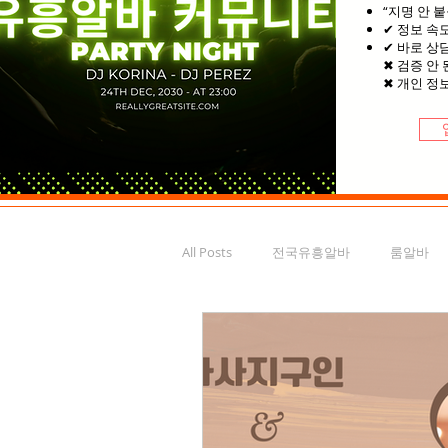
“지명 안 붙
✔ 정보 속
✔ 바로 상
✖ 검증 안 
✖ 개인 정
All Posts
전국유흥알바
룸알바
가라오케구인
부평유흥알바
서울마사지알바
스웨디시알바