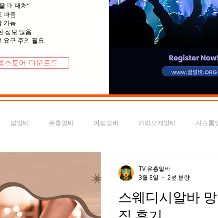
을 때 대처”
도 빠름
담 가능
된 정보 많음
보 요구 주의 필요
앱스토어 다운로드
밤알바
유흥알바
여성알바
가라오케알바
셔츠룸
구월동유흥알바
송도유흥알바
유흥알바가이드
천안유흥
TV 유흥알바
3월 8일
2분 분량
스웨디시알바 망
스웨디시구인
마사지알바
마사지구인
전국마사지알바
직 후기