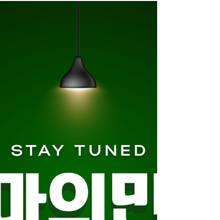
1건당 수입이 명확 팁 + 인센티브 있는 곳도
많음 주말·피크타임엔 수입 확 올라감 👉 투잡
·단기 알바로 특히 선호됨 스웨디시 알바 스웨
디시알바 초보자 진입 장벽이 낮다 많이들 걱
정하는데, 실제로는 경험 없어도 교육부터 시
작 하는 업소가 대부분이에요. 테크닉 위주라
부담 적음 대화·접객 스트레스 낮은 편 외모·나
이 조건이 상대적으로 유연 👉 “처음 알바” 선
택으로 많이 들어오는 이유 유흥알바 보다 분
위기가 편하다 이게 인기의 핵심 포인트예요.
술 X, 강요 X 개인 룸 중심, 1:1 관리 관리 끝나
면 바로 다음 콜 or 퇴근 👉 감정노동·눈치 보
는 일 적어서 체력 소모 대비 만족도 높음 스케
줄 자유도가 높다 학생·직장인이 많이 선택하
는 이유. 주 2~3일도 가능 당일 스케줄 조정
OK인 곳 많음 야간·심야