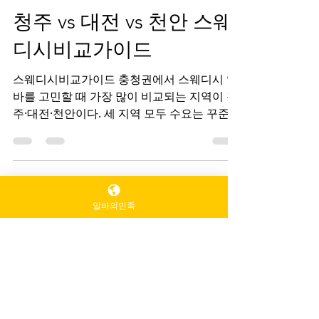
TV 유흥알바
1월 27일
2분 분량
청주 vs 대전 vs 천안 스웨
디시비교가이드
스웨디시비교가이드 충청권에서 스웨디시 알
바를 고민할 때 가장 많이 비교되는 지역이 청
주·대전·천안이다. 세 지역 모두 수요는 꾸준하
알바의민족
지만, 스웨디시비교가이드 시장 성격과 근무
환경, 수입 구조는 확실히 다르다. 단순히 “어
디가 돈이 더 되냐”보다 본인 성향에 맞는 지
역 선택이 중요하다. 스웨디시비교가이드 구
인구직 사이트 1. 청주 스웨디시 특징 청주는
충북 최대 도시이지만 시장 규모는 중소형에
가깝다.스웨디시 샵 대부분이 단골 위주, 조용