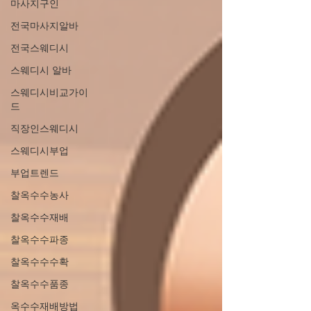
마사지구인
전국마사지알바
전국스웨디시
스웨디시 알바
스웨디시비교가이
드
직장인스웨디시
스웨디시부업
부업트렌드
찰옥수수농사
찰옥수수재배
찰옥수수파종
찰옥수수수확
찰옥수수품종
옥수수재배방법