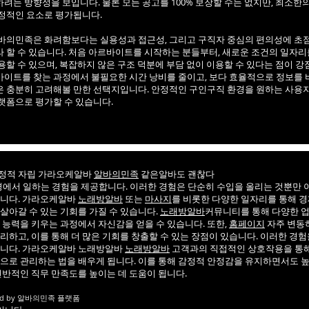
려는 방향성을 보입니다. 물론 모든 공고를 100% 보장할 수는 없지만, 최소한
정적인 요소로 평가됩니다.
바의민족은 화려함보다는 실용성과 접근성, 그리고 구직자 중심의 편의성에 초점
 할 수 있습니다. 처음 아르바이트를 시작하는 분들부터, 새로운 조건의 일자리
용할 수 있으며, 복잡하지 않은 구조 덕분에 부담 없이 이용할 수 있다는 점이 강
이트를 찾는 과정에서 불필요한 시간 낭비를 줄이고, 보다 효율적으로 정보를 
 충분히 고려해볼 만한 선택지입니다. 안정적인 구인구직 환경을 원하는 사용
랫폼으로 평가할 수 있습니다.
재정적 자립 가라오케알바
알바의민족
같은알바도 괜찮다
서 일하는 경험을 제공합니다. 이러한 경험은 단순히 수입을 올리는 것뿐만 아
됩니다. 가라오케알바
노래방알바
또는
마사지
를 비롯한 다양한 일자리를 통해 
살아갈 수 있는 기회를 가질 수 있습니다.
노래방알바
커뮤니티를 통해 다양한 
 능력을 키우는 과정에서 자신감을 얻을 수 있습니다. 또한,
홈페이지
자주 변동
리하고, 이를 통해 더 많은 기회를 창출할 수 있는 장점이 있습니다. 이러한 경험
습니다. 가라오케알바 노래방알바
노래방알바
고객과의 직접적인 상호작용을 통해
적으로 관리하는 법을 배우게 됩니다. 이를 통해 감정적 안정감을 유지하면서도 
전반적인 직무 만족도를 높이는 데 도움이 됩니다.
ecured by 알바의민족 플랫폼