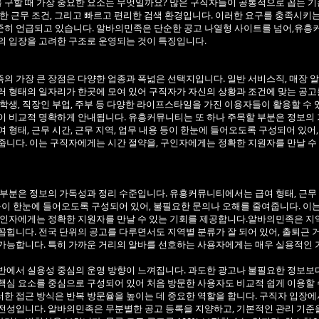
구할 때 가장 중요한 요소는 무엇일까요? 많은 구직자들이 공통적으로 꼽는 기
확한 근무 조건, 그리고 빠르고 편리한 검색 환경입니다. 이러한 요구를 충족시키
히 언급되고 있습니다. 알바의민족은 단순한 공고 나열형 사이트를 넘어,유흥
의 입장을 고려한 구조로 운영되는 것이 특징입니다.
의 가장 큰 장점은 다양한 업종과 폭넓은 선택지입니다. 일반 서비스직, 매장 알바
러 형태의 일자리가 한곳에 모여 있어 구직자가 자신의 상황과 조건에 맞는 공고
 학생, 직장인 부업, 주부 등 다양한 라이프스타일을 가진 이용자들이 활용할 수 
이 비교적 명확하게 안내됩니다. 유흥커뮤니티는 또 하나 주목할 부분은 정보의
여 형태, 근무 시간, 근무 지역, 업무 내용 등이 한눈에 들어오도록 구성되어 있어
줍니다. 이는 구직자에게는 시간 절약을, 구인자에게는 정확한 지원자를 만날 수
 부분은 정보의 가독성과 정리 수준입니다. 유흥커뮤니티에서는 급여 형태, 근무 
 등이 한눈에 들어오도록 구성되어 있어, 불필요한 문의나 오해를 줄여줍니다. 
구인자에게는 정확한 지원자를 만날 수 있는 기회를 제공합니다.알바의민족은 지역
꼽힙니다. 전국 단위의 공고를 다루면서도 지역별 분류가 잘 되어 있어, 출퇴근
가능합니다. 특히 가까운 거리의 알바를 선호하는 사용자에게는 매우 실용적인 
반에서 실용성 중심의 운영 방향이 느껴집니다. 과도한 광고나 불필요한 정보보다
핵심 요소를 중심으로 구성되어 있어 처음 방문한 사용자도 비교적 쉽게 이용할 
한 접근 방식은 반복 방문율을 높이는 데 중요한 역할을 합니다. 구직자 입장에
전성입니다. 알바의민족은 무분별한 공고 등록을 지양하고, 기본적인 관리 기준