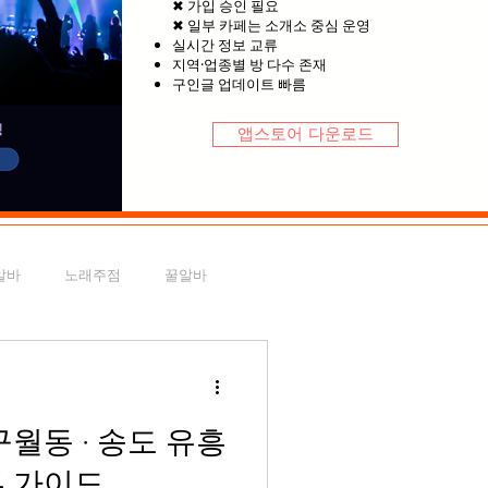
✖ 가입 승인 필요
✖ 일부 카페는 소개소 중심 운영
실시간 정보 교류
지역·업종별 방 다수 존재
구인글 업데이트 빠름
앱스토어 다운로드
알바
노래주점
꿀알바
알바가이드
천안유흥알바
구월동 · 송도 유흥
전국스웨디시
부 가이드