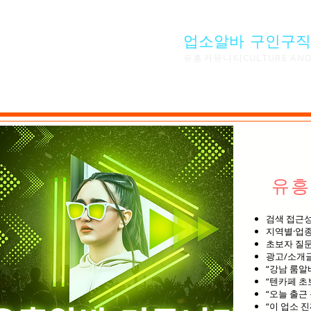
업소알바 구인구직
유흥커뮤니티CULTURE AND 
유흥
검색 접근성
지역별·업종
초보자 질문
광고/소개글
“강남 룸알
“텐카페 초
“오늘 출근
“이 업소 