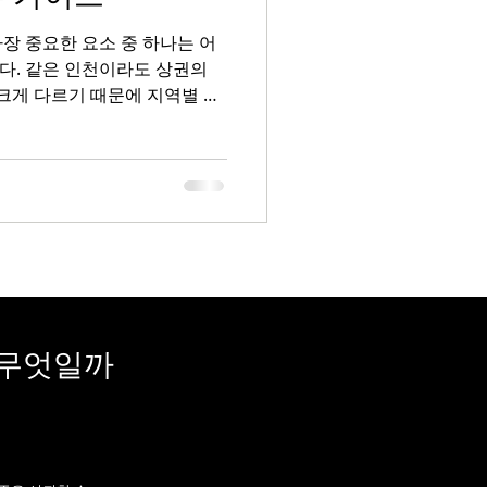
장 중요한 요소 중 하나는 어
수농사
찰옥수수재배
다. 같은 인천이라도 상권의
 크게 다르기 때문에 지역별 특
중요합니다. 이 가이드는 인천
은 부평유흥알바 , 구월동, 송
이드 부평은 인천 최대 유동 인
흥알바 초보자에게 가장 접근성
 버스 노선이 잘 발달되어 있
방·가라오케·룸주점 등 다양한
은 20~40대 직장인, 친구
 무엇일까
5만~60만 원 선이 일반적이
 손님을 만들면 안정적인 수입
다는 기본적인 매너와 대