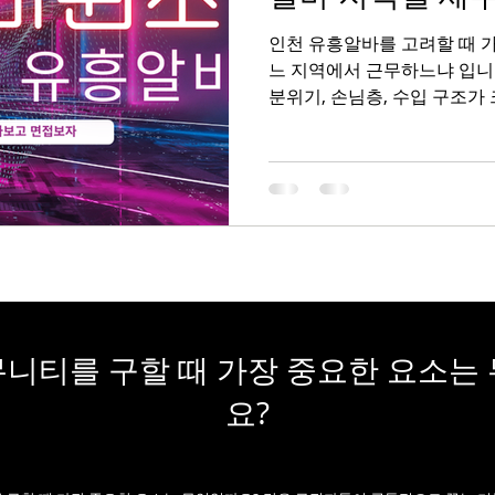
인천 유흥알바를 고려할 때 가
드
직장인스웨디시
스웨디시부업
부업트렌드
찰옥수
느 지역에서 근무하느냐 입니
분위기, 손님층, 수입 구조가
징을 정확히 이해하는 것이 
에서 유흥알바 수요가 가장 많
도 세 지역을 중심으로 상세하게 정리했습니다. 부평유흥알
바 가이 1. 부평 유흥알바 가
구를 자랑하는 상권으로, 유
이 좋은 지역입니다. 지하철과
어 출퇴근이 편리하며, 노래
업종이 밀집해 있습니다. 손님층
모임,부평유흥알바 회식 손님이 많아 비교적 부담이 적은
니티를 구할 때 가장 중요한 요소는
편입니다. 수입은 하루 평균 2
며, 꾸준한 출근을 통해 고정
요?
이 가능합니다. 외모 조건보