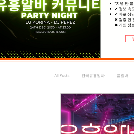
“지명 안 붙
✔ 정보 속
✔ 바로 상
✖ 검증 안 
✖ 개인 정
All Posts
전국유흥알바
룸알바
가라오케구인
부평유흥알바
서울마사지알바
스웨디시알바