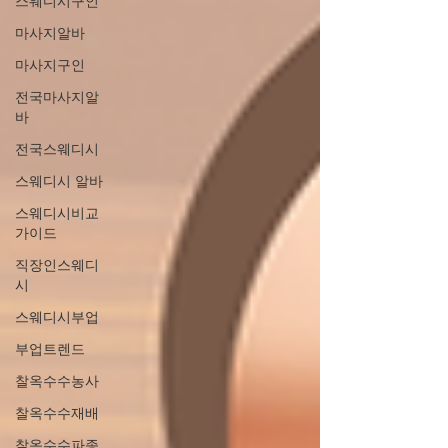
스웨디시구인
마사지알바
마사지구인
전국마사지알
바
전국스웨디시
스웨디시 알바
스웨디시비교
가이드
직장인스웨디
시
스웨디시부업
부업트렌드
찰옥수수농사
찰옥수수재배
찰옥수수파종