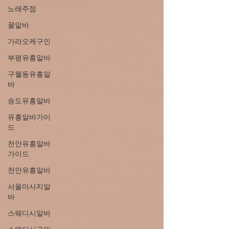
노래주점
꿀알바
가라오케구인
부평유흥알바
구월동유흥알
바
송도유흥알바
유흥알바가이
드
천안유흥알바
가이드
천안유흥알바
서울마사지알
바
스웨디시알바