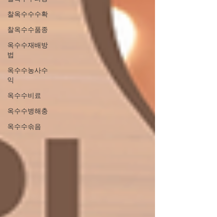
찰옥수수수확
찰옥수수품종
옥수수재배방
법
옥수수농사수
익
옥수수비료
옥수수병해충
옥수수솎음