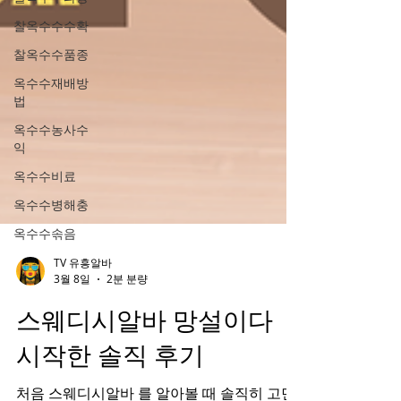
찰옥수수수확
찰옥수수품종
옥수수재배방
법
옥수수농사수
익
옥수수비료
옥수수병해충
옥수수솎음
TV 유흥알바
3월 8일
2분 분량
스웨디시알바 망설이다
시작한 솔직 후기