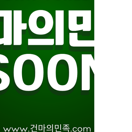
OK인 곳 많음 야간·심야