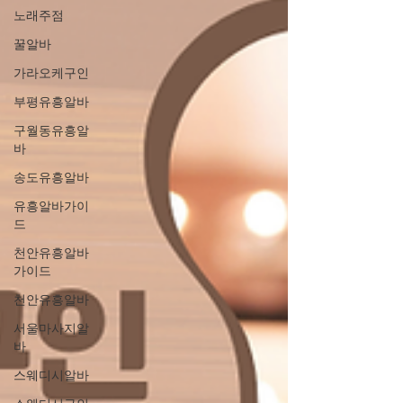
노래주점
꿀알바
가라오케구인
부평유흥알바
구월동유흥알
바
송도유흥알바
유흥알바가이
드
천안유흥알바
가이드
천안유흥알바
서울마사지알
바
스웨디시알바