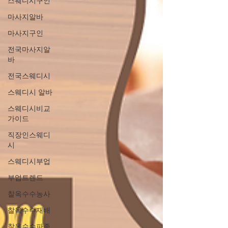
스웨디시구인
마사지알바
마사지구인
전국마사지알
바
전국스웨디시
스웨디시 알바
스웨디시비교
가이드
직장인스웨디
시
스웨디시부업
부업트렌드
찰옥수수농사
찰옥수수재배
찰옥수수파종