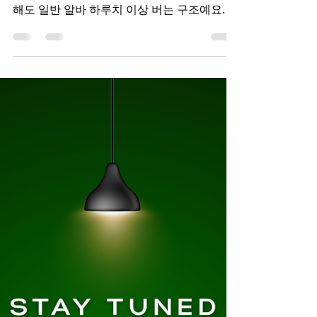
시간 대비 수입이 좋다 스웨디시 는 시급 개념
이 아니라 건당 수입 이라하루 4~5시간만 일
해도 일반 알바 하루치 이상 버는 구조예요. 콜
1건당 수입이 명확 팁 + 인센티브 있는 곳도
많음 주말·피크타임엔 수입 확 올라감 👉 투잡
·단기 알바로 특히 선호됨 스웨디시 알바 스웨
디시알바 초보자 진입 장벽이 낮다 많이들 걱
정하는데, 실제로는 경험 없어도 교육부터 시
작 하는 업소가 대부분이에요. 테크닉 위주라
부담 적음 대화·접객 스트레스 낮은 편 외모·나
이 조건이 상대적으로 유연 👉 “처음 알바” 선
택으로 많이 들어오는 이유 유흥알바 보다 분
위기가 편하다 이게 인기의 핵심 포인트예요.
술 X, 강요 X 개인 룸 중심, 1:1 관리 관리 끝나
면 바로 다음 콜 or 퇴근 👉 감정노동·눈치 보
는 일 적어서 체력 소모 대비 만족도 높음 스케
줄 자유도가 높다 학생·직장인이 많이 선택하
는 이유. 주 2~3일도 가능 당일 스케줄 조정