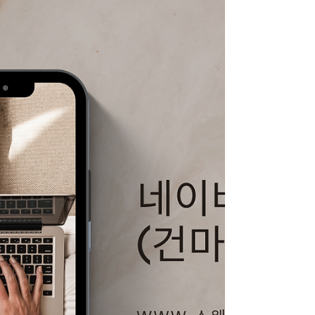
지만, 스웨디시비교가이드 시장 성격과 근무
환경, 수입 구조는 확실히 다르다. 단순히 “어
디가 돈이 더 되냐”보다 본인 성향에 맞는 지
역 선택이 중요하다. 스웨디시비교가이드 구
인구직 사이트 1. 청주 스웨디시 특징 청주는
충북 최대 도시이지만 시장 규모는 중소형에
가깝다.스웨디시 샵 대부분이 단골 위주, 조용
한 운영 형태다. 신규 샵보다 기존 운영 샵 비
중이 높음 직장인·출장 고객 중심 평일 야간 수
요가 안정적 관리사 이동이 잦지 않음 장점은
안정성이다. 콜이 폭발적으로 많지는 않지만,
한 번 자리를 잡으면 꾸준히 일할 수 있다. 초
보자에게도 비교적 부담이 적은 편이며, 과한
경쟁이 없다. 단점은 수입 상한선이 낮은 편이
라는 점이다. 단기간 고수익을 기대하기보다
는, 장기 근무나 병행 알바로 적합하다. 청주는
“조용히