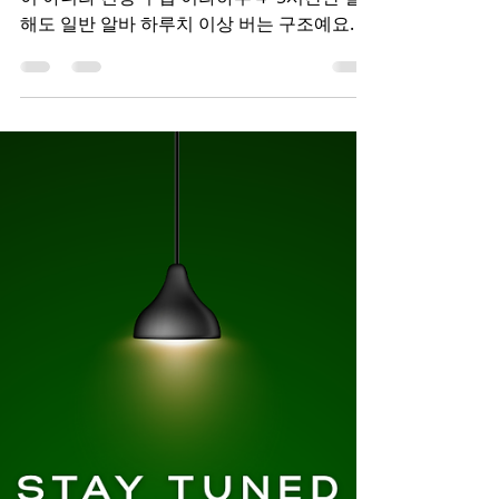
까?
시간 대비 수입이 좋다 스웨디시 는 시급 개념
이 아니라 건당 수입 이라하루 4~5시간만 일
해도 일반 알바 하루치 이상 버는 구조예요. 콜
1건당 수입이 명확 팁 + 인센티브 있는 곳도
많음 주말·피크타임엔 수입 확 올라감 👉 투잡
·단기 알바로 특히 선호됨 스웨디시 알바 스웨
디시알바 초보자 진입 장벽이 낮다 많이들 걱
정하는데, 실제로는 경험 없어도 교육부터 시
작 하는 업소가 대부분이에요. 테크닉 위주라
부담 적음 대화·접객 스트레스 낮은 편 외모·나
이 조건이 상대적으로 유연 👉 “처음 알바” 선
택으로 많이 들어오는 이유 유흥알바 보다 분
위기가 편하다 이게 인기의 핵심 포인트예요.
술 X, 강요 X 개인 룸 중심, 1:1 관리 관리 끝나
면 바로 다음 콜 or 퇴근 👉 감정노동·눈치 보
는 일 적어서 체력 소모 대비 만족도 높음 스케
줄 자유도가 높다 학생·직장인이 많이 선택하