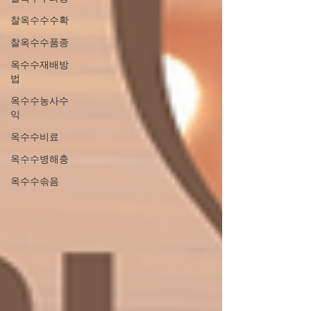
찰옥수수수확
찰옥수수품종
옥수수재배방
법
옥수수농사수
익
옥수수비료
옥수수병해충
옥수수솎음