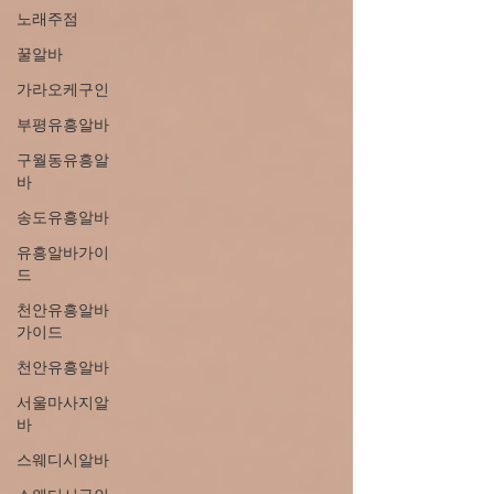
노래주점
꿀알바
가라오케구인
부평유흥알바
구월동유흥알
바
송도유흥알바
유흥알바가이
드
천안유흥알바
가이드
천안유흥알바
서울마사지알
바
스웨디시알바