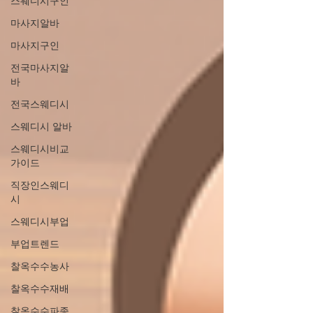
스웨디시구인
마사지알바
마사지구인
전국마사지알
바
전국스웨디시
스웨디시 알바
스웨디시비교
가이드
직장인스웨디
시
스웨디시부업
부업트렌드
찰옥수수농사
찰옥수수재배
찰옥수수파종