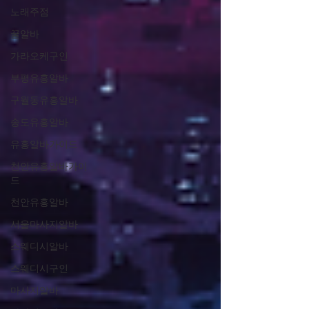
노래주점
꿀알바
가라오케구인
부평유흥알바
구월동유흥알바
송도유흥알바
유흥알바가이드
천안유흥알바가이
드
천안유흥알바
서울마사지알바
스웨디시알바
스웨디시구인
마사지알바