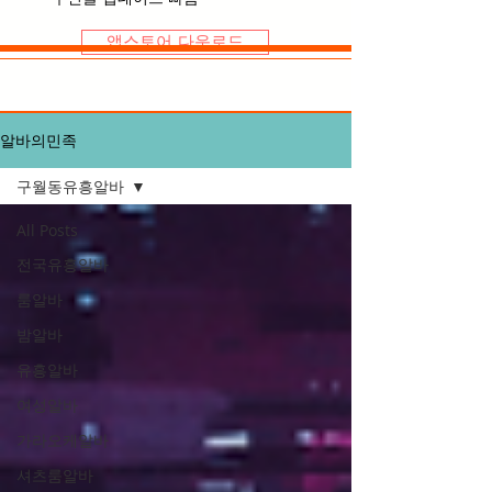
앱스토어 다운로드
알바의민족
구월동유흥알바
All Posts
전국유흥알바
룸알바
밤알바
유흥알바
여성알바
가라오케알바
셔츠룸알바