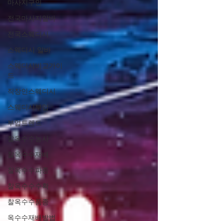
마사지구인
전국마사지알바
전국스웨디시
스웨디시 알바
스웨디시비교가이
드
직장인스웨디시
스웨디시부업
부업트렌드
찰옥수수농사
찰옥수수재배
찰옥수수파종
찰옥수수수확
찰옥수수품종
옥수수재배방법